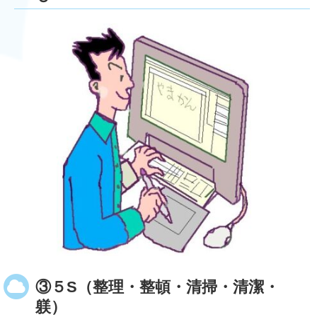
③５S（整理・整頓・清掃・清潔・
躾）