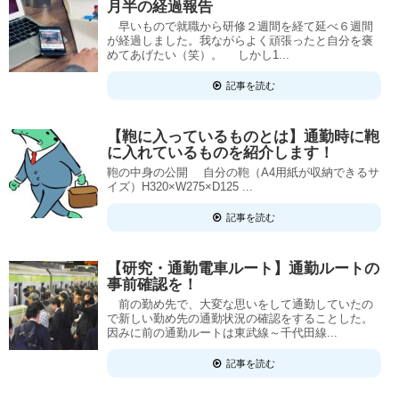
月半の経過報告
早いもので就職から研修２週間を経て延べ６週間
が経過しました。我ながらよく頑張ったと自分を褒
めてあげたい（笑）。 しかし1...
記事を読む
【鞄に入っているものとは】通勤時に鞄
に入れているものを紹介します！
鞄の中身の公開 自分の鞄（A4用紙が収納できるサ
イズ）H320×W275×D125 ...
記事を読む
【研究・通勤電車ルート】通勤ルートの
事前確認を！
前の勤め先で、大変な思いをして通勤していたの
で新しい勤め先の通勤状況の確認をすることした。
因みに前の通勤ルートは東武線～千代田線...
記事を読む