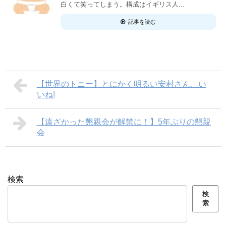
白くて笑ってしまう。構成はイギリス人...
記事を読む
【世界のトニー】とにかく明るい安村さん、い
いね!
【遠ざかった懇親会が解禁に！】5年ぶりの懇親
会
検索
検
索