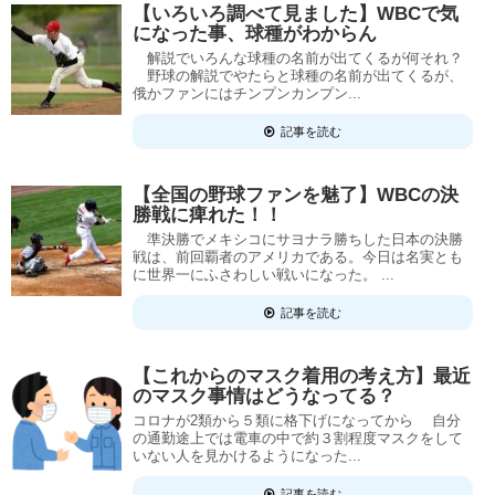
【いろいろ調べて見ました】WBCで気
になった事、球種がわからん
解説でいろんな球種の名前が出てくるが何それ？
野球の解説でやたらと球種の名前が出てくるが、
俄かファンにはチンプンカンプン...
記事を読む
【全国の野球ファンを魅了】WBCの決
勝戦に痺れた！！
準決勝でメキシコにサヨナラ勝ちした日本の決勝
戦は、前回覇者のアメリカである。今日は名実とも
に世界一にふさわしい戦いになった。 ...
記事を読む
【これからのマスク着用の考え方】最近
のマスク事情はどうなってる？
コロナが2類から５類に格下げになってから 自分
の通勤途上では電車の中で約３割程度マスクをして
いない人を見かけるようになった...
記事を読む