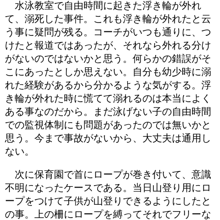
水泳教室で自由時間に起きた浮き輪が外れ
て、溺死した事件。これも浮き輪が外れたと云
う事に疑問が残る。コーチがいつも通りに、つ
けたと報道ではあったが、それなら外れる分け
がないのではないかと思う。何らかの錯誤がそ
こにあったとしか思えない。自分も幼少時に溺
れた経験があるから分かるような気がする。浮
き輪が外れた時に慌てて溺れるのは本当によく
ある事なのだから。まだ泳げない子の自由時間
での監視体制にも問題があったのでは無いかと
思う。今まで事故がないから、大丈夫は通用し
ない。
次に保育園で首にロープが巻き付いて、意識
不明になったケースである。当日山登り用にロ
ープをつけて子供が山登りできるようにしたと
の事。上の柵にロープを縛ってそれでフリーな