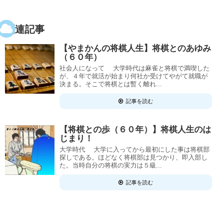
関連記事
【やまかんの将棋人生】将棋とのあゆみ
（６０年）
社会人になって 大学時代は麻雀と将棋で満喫した
が、４年で就活が始まり何社か受けてやがて就職が
決まる。そこで将棋とは暫く離れ...
記事を読む
【将棋との歩（６０年）】将棋人生のは
じまり！
大学時代 大学に入ってから最初にした事は将棋部
探しである。ほどなく将棋部は見つかり、即入部し
た。当時自分の将棋の実力は５級...
記事を読む