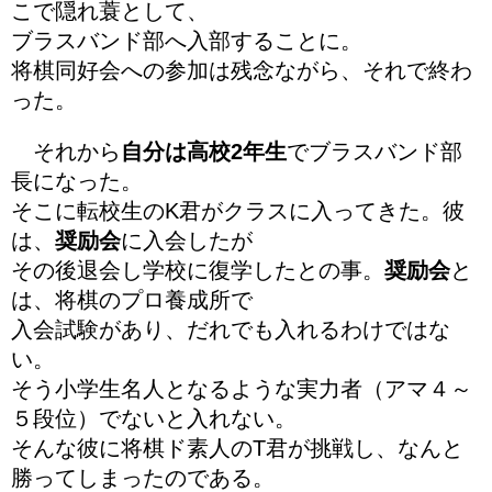
こで隠れ蓑として、
ブラスバンド部へ入部することに。
将棋同好会への参加は残念ながら、それで終わ
った。
それから
自分は高校2年生
でブラスバンド部
長になった。
そこに転校生のK君がクラスに入ってきた。彼
は、
奨励会
に入会したが
その後退会し学校に復学したとの事。
奨励会
と
は、将棋のプロ養成所で
入会試験があり、だれでも入れるわけではな
い。
そう小学生名人となるような実力者（アマ４～
５段位）でないと入れない。
そんな彼に将棋ド素人のT君が挑戦し、なんと
勝ってしまったのである。