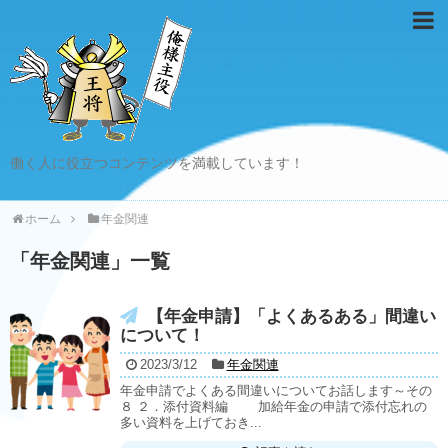
働く人に役立つコンテンツを満載しています！
ホーム
年金関連
「
年金関連
」
一覧
【年金申請】「よくあるある」間違い
について！
2023/3/12
年金関連
年金申請でよくある間違いについてお話します～その
８ ２．添付資料編 加給年金の申請で添付忘れの
多い資料を上げておき...